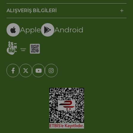
ALIŞVERİŞ BİLGİLERİ
Apple
Android
© 2005-2022 Ticimax E Ticaret Yazılımları ve E Ticaret Paketleri /
Ticimax Bilişim Teknolojileri A.Ş. Her Hakkı Saklıdır.