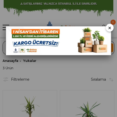
⚠️ SATIŞLARIMIZ YALNIZCA İSTANBUL İLİ İLE SINIRLIDIR.
0
×
ARA
Anasayfa
Yukalar
3 Ürün
Filtreleme
Sıralama