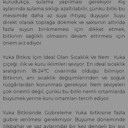
kurudukça, sulama yapılması gerekiyor. Kış
aylarında sulama sıklığı azaltılabilir, çünkü bitki bu
mevsimde daha az suya ihtiyaç duyuyor. Suyu
direkt olarak toprağa dökmek ve saksının altında
fazla suyun birikmemesi için dikkat etmek,
bitkinin sağlıklı olmasını devam ettirmesi için
önem arz ediyor.
Yuka Bitkisi İçin İdeal Olan Sıcaklık Ve Nem : Yuka
çiçeği, ılık ve kuru iklimleri seviyor. En ideal sıcaklık
aralığının 18-24°C civarında olduğu biliniyor.
Bitkinin, ani sıcaklık değişimlerinden ve soğuk
rüzgârlardan korunması gerekiyor. Nem seviyeleri
çok önemli değil, çünkü bu bitki nemli ortamlarda
büyümek yerine kuru ortamları tercih ediyor.
Yuka Bitkisinde Gübreleme: Yuka bitkisine fazla
gübre verilmesi gerekmiyor. Büyüme döneminde
(ilkbahar ve yaz aylarında) bir kez dengeli bir sıvı